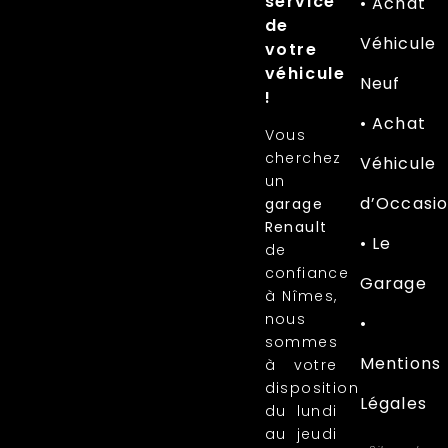
service
• Achat
de
Véhicule
votre
véhicule
Neuf
!
• Achat
Vous
cherchez
Véhicule
un
d’Occasi
garage
Renault
• Le
de
confiance
Garage
à Nîmes,
nous
•
sommes
Mentions
à votre
disposition
Légales
du lundi
au jeudi